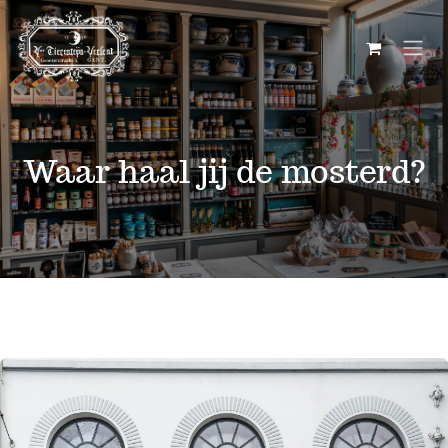
Overslaan naar inhoud
Waar haal jij de mosterd?