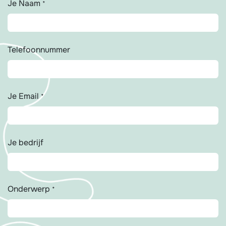
Je Naam
*
Telefoonnummer
Je Email
*
Je bedrijf
Onderwerp
*